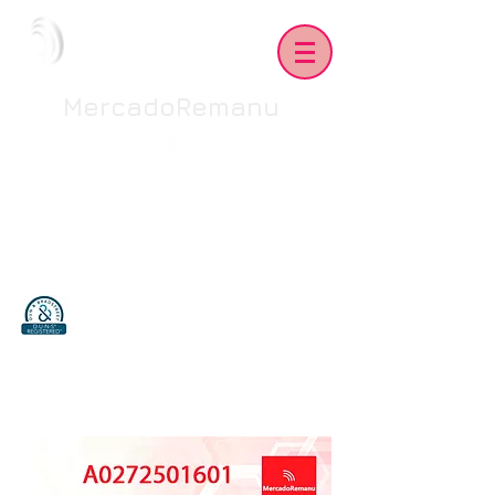
MercadoRemanu