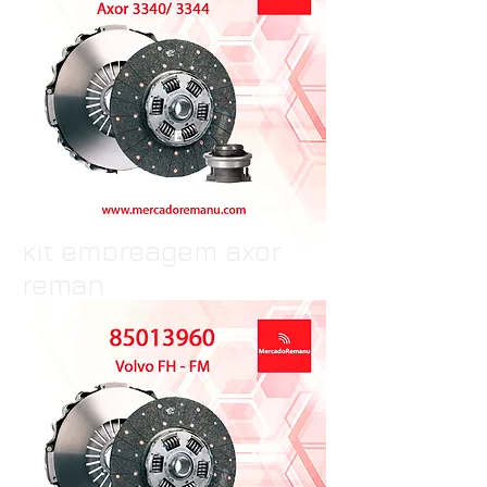
kit embreagem axor
reman