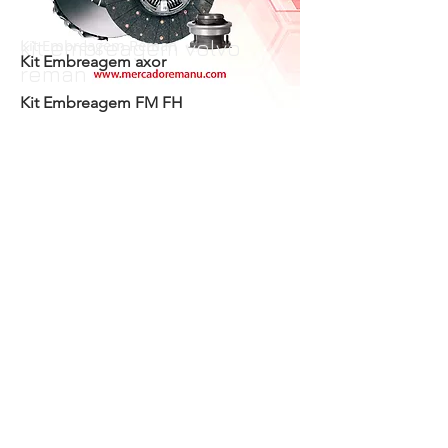
kit embreagem volvo
Kit Embreagem Reman
Kit Embreagem axor
reman
Kit Embreagem FM FH